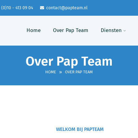
 (0)10 - 413 09 04
contact@papteam.nl
Home
Over Pap Team
Diensten
Over Pap Team
»
HOME
OVER PAP TEAM
WELKOM BIJ PAPTEAM