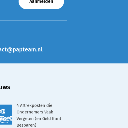
Aanmelden
act@papteam.nl
uws
4 Aftrekposten die
Ondernemers Vaak
Vergeten (en Geld Kunt
Besparen)