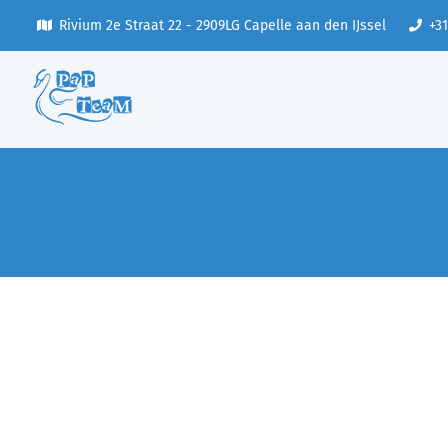
Rivium 2e Straat 22 - 2909LG Capelle aan den IJssel
+31