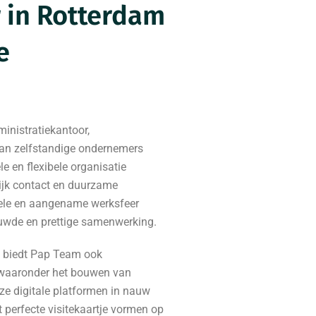
 in Rotterdam
e
inistratiekantoor,
van zelfstandige ondernemers
e en flexibele organisatie
ijk contact en duurzame
rmele en aangename werksfeer
ouwde en prettige samenwerking.
g biedt Pap Team ook
waaronder het bouwen van
ze digitale platformen in nauw
t perfecte visitekaartje vormen op